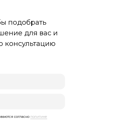
обы подобрать
ение для вас и
ю консультацию
ываются согласно
политике