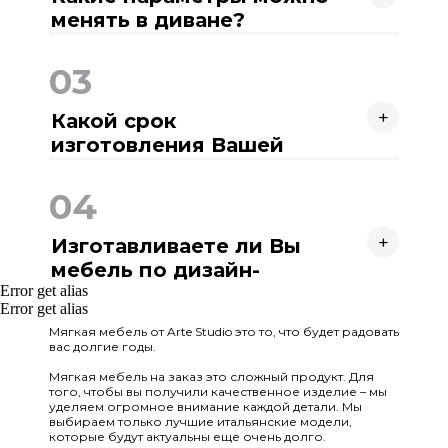
менять в диване?
Вы можете менять все размеры. Начиная от
общего габарита дивана и его конфигурации,
03
заканчивая высотой и шириной подлокотника.
Также мы выбираем с Вами ткань, ножки и
+
наполнение для Вашего дивана. То есть диван
Какой срок
создается полностью под Вас!
изготовления Вашей
мебели?
Срок изготовления нашей мебели по договору
30 рабочих дней.
04
+
Изготавливаете ли Вы
мебель по дизайн-
Error get alias
проекту?
Да, конечно! Мы тесно сотрудничаем с
Error get alias
дизайнерами интерьеров и большое
количество заказов делаем именно по дизайн-
Мягкая мебель от Arte Studio это то, что будет радовать
вас долгие годы.
проектам. Кроме этого вы можете
самостоятельно найти фото понравившегося
Мягкая мебель на заказ это сложный продукт. Для
дивана например в Pinterest. Мы сможем
того, чтобы вы получили качественное изделие – мы
изготовить даже по фото!
уделяем огромное внимание каждой детали. Мы
выбираем только лучшие итальянские модели,
которые будут актуальны еще очень долго.