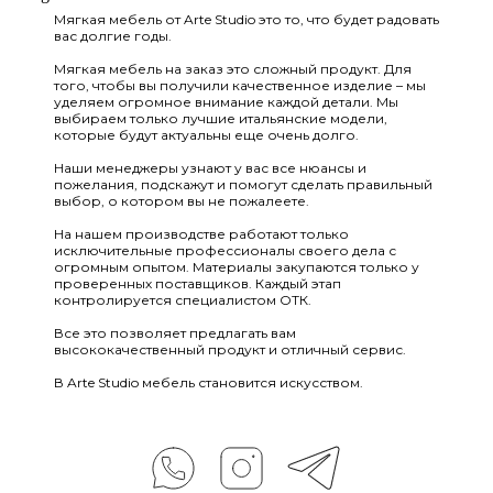
количество заказов делаем именно по дизайн-
Мягкая мебель от Arte Studio это то, что будет радовать
вас долгие годы.
проектам. Кроме этого вы можете
самостоятельно найти фото понравившегося
Мягкая мебель на заказ это сложный продукт. Для
дивана например в Pinterest. Мы сможем
того, чтобы вы получили качественное изделие – мы
изготовить даже по фото!
уделяем огромное внимание каждой детали. Мы
выбираем только лучшие итальянские модели,
которые будут актуальны еще очень долго.
Наши менеджеры узнают у вас все нюансы и
пожелания, подскажут и помогут сделать правильный
выбор, о котором вы не пожалеете.
На нашем производстве работают только
исключительные профессионалы своего дела с
огромным опытом. Материалы закупаются только у
проверенных поставщиков. Каждый этап
контролируется специалистом ОТК.
Все это позволяет предлагать вам
высококачественный продукт и отличный сервис.
В Arte Studio мебель становится искусством.