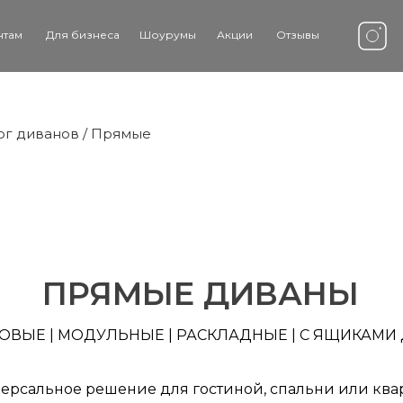
нтам
Для бизнеса
Шоурумы
Акции
Отзывы
ог диванов
/ Прямые
ПРЯМЫЕ ДИВАНЫ
ЛОВЫЕ
|
МОДУЛЬНЫЕ
|
РАСКЛАДНЫЕ
|
С ЯЩИКАМИ 
рсальное решение для гостиной, спальни или квар