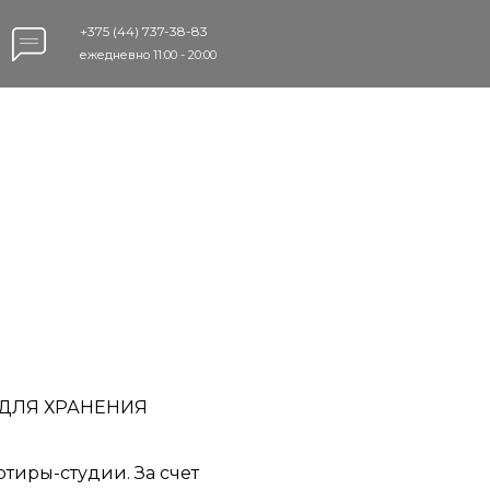
+375 (44) 737-38-83
ежедневно 11:00 - 20:00
Написать нам
Telegram
WhatsApp
ДЛЯ ХРАНЕНИЯ
тиры-студии. За счет