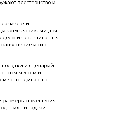
ружают пространство и
 размерах и
 диваны с ящиками для
модели изготавливаются
 наполнение и тип
у посадки и сценарий
альным местом и
ременные диваны с
 и размеры помещения.
од стиль и задачи