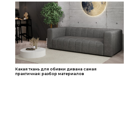
Какая ткань для обивки дивана самая
практичная: разбор материалов
Читать статью
Читать статью