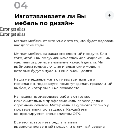
04
+
Изготавливаете ли Вы
мебель по дизайн-
Error get alias
проекту?
Да, конечно! Мы тесно сотрудничаем с
Error get alias
дизайнерами интерьеров и большое
количество заказов делаем именно по дизайн-
Мягкая мебель от Arte Studio это то, что будет радовать
вас долгие годы.
проектам. Кроме этого вы можете
самостоятельно найти фото понравившейся
Мягкая мебель на заказ это сложный продукт. Для
кровати например в Pinterest. Мы сможем
того, чтобы вы получили качественное изделие – мы
изготовить даже по фото!
уделяем огромное внимание каждой детали. Мы
выбираем только лучшие итальянские модели,
которые будут актуальны еще очень долго.
Наши менеджеры узнают у вас все нюансы и
пожелания, подскажут и помогут сделать правильный
выбор, о котором вы не пожалеете.
На нашем производстве работают только
исключительные профессионалы своего дела с
огромным опытом. Материалы закупаются только у
проверенных поставщиков. Каждый этап
контролируется специалистом ОТК.
Все это позволяет предлагать вам
высококачественный продукт и отличный сервис.