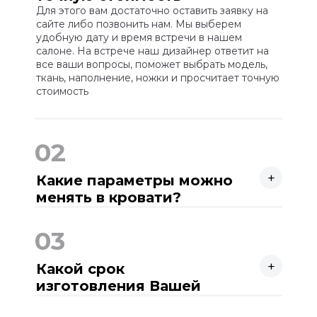
мебели?
Для этого вам достаточно оставить заявку на
сайте либо позвонить нам. Мы выберем
удобную дату и время встречи в нашем
салоне. На встрече наш дизайнер ответит на
все ваши вопросы, поможет выбрать модель,
ткань, наполнение, ножки и просчитает точную
стоимость
02
+
Какие параметры можно
менять в кровати?
Вы можете выбрать размер спального места,
ножки, наличие подъемного механизма и
03
конечно же ткань кровати. Кроме этого мы
сделаем под Вас высоту и ширину изголовья, а
+
также толщину и высоту царг. В итоге Вы
Какой срок
получите уникальную кровать четко под Ваш
изготовления Вашей
запрос!
мебели?
Срок изготовления нашей мебели по договору
30 рабочих дней.