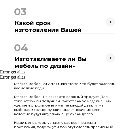
Вы можете выбрать размер спального места,
ножки, наличие подъемного механизма и
03
конечно же ткань кровати. Кроме этого мы
сделаем под Вас высоту и ширину изголовья, а
+
также толщину и высоту царг. В итоге Вы
Какой срок
получите уникальную кровать четко под Ваш
изготовления Вашей
запрос!
мебели?
Срок изготовления нашей мебели по договору
30 рабочих дней.
04
+
Изготавливаете ли Вы
мебель по дизайн-
Error get alias
проекту?
Да, конечно! Мы тесно сотрудничаем с
Error get alias
дизайнерами интерьеров и большое
количество заказов делаем именно по дизайн-
Мягкая мебель от Arte Studio это то, что будет радовать
вас долгие годы.
проектам. Кроме этого вы можете
самостоятельно найти фото понравившейся
Мягкая мебель на заказ это сложный продукт. Для
кровати например в Pinterest. Мы сможем
того, чтобы вы получили качественное изделие – мы
изготовить даже по фото!
уделяем огромное внимание каждой детали. Мы
выбираем только лучшие итальянские модели,
которые будут актуальны еще очень долго.
Наши менеджеры узнают у вас все нюансы и
пожелания, подскажут и помогут сделать правильный